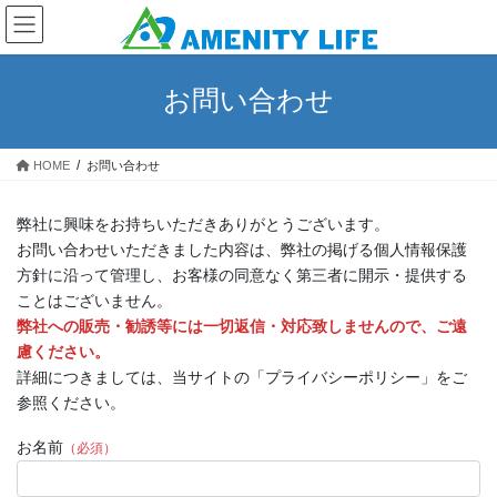
コ
ナ
ン
ビ
テ
ゲ
ン
ー
お問い合わせ
ツ
シ
へ
ョ
ス
ン
HOME
お問い合わせ
キ
に
ッ
移
プ
動
弊社に興味をお持ちいただきありがとうございます。
お問い合わせいただきました内容は、弊社の掲げる個人情報保護
方針に沿って管理し、お客様の同意なく第三者に開示・提供する
ことはございません。
弊社への販売・勧誘等には一切返信・対応致しませんので、ご遠
慮ください。
詳細につきましては、当サイトの「プライバシーポリシー」をご
参照ください。
お名前
（必須）