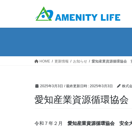
コ
ナ
ン
ビ
テ
ゲ
ン
ー
ツ
シ
へ
ョ
ス
ン
キ
に
ッ
移
HOME
更新情報
お知らせ
愛知産業資源循環協会 
プ
動
2025年3月3日
/ 最終更新日時 :
2025年3月3日
株式
愛知産業資源循環協会
令和７年２月
愛知産業資源循環協会 安全