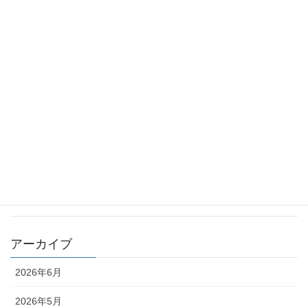
ゴミ拾いはスポーツだ スポGOMI大会in鶴舞公園
2025年7月2日
お知らせ
三ツ又池公園環境美化活動
2025年7月2日
お知らせ
アメニティライフ 親睦ボーリング大会
2025年3月3日
お知らせ
愛知産業資源循環協会 安全大会
2025年1月11日
お知らせ
株式会社アメニティライフ忘年会
アーカイブ
2026年6月
2026年5月