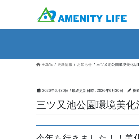
コ
ナ
ン
ビ
テ
ゲ
ン
ー
ツ
シ
へ
ョ
ス
ン
キ
に
ッ
移
HOME
更新情報
お知らせ
三ツ又池公園環境美化活
プ
動
2026年6月30日
/ 最終更新日時 :
2026年6月30日
株
三ツ又池公園環境美化
今年も行きました！！美