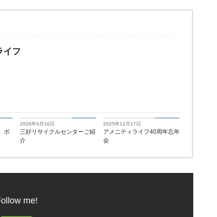
ライフ
知らせ
お知らせ
お知らせ
2026年4月16日
2025年12月17日
 ボ
三好リサイクルセンターご紹
アメニティライフ40周年忘年
介
会
ollow me!